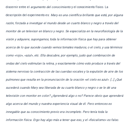
discernir entre el
argumento del conocimiento
y el conocimiento físico. La
descripción del experimento es:
Mary es una científica brillante que está, por alguna
razón, forzada a investigar el mundo desde un cuarto blanco y negro a través del
monitor de un televisor en blanco y negro. Se especializa en la neurofisiología de la
visión y adquiere, supongamos, toda la información física que hay para obtener
acerca de lo que sucede cuando vemos tomates maduros, o el cielo, y usa términos
como «rojo», «azul», etc. Ella descubre, por ejemplo, justo qué combinación de
ondas del cielo estimulan la retina, y exactamente cómo esto produce a través del
sistema nervioso la contracción de las cuerdas vocales y la expulsión de aire de los
pulmones que resulta en la pronunciación de la oración «el cielo es azul». […] ¿Qué
sucederá cuando Mary sea liberada de su cuarto blanco y negro o se le dé una
televisión con monitor en color? ¿Aprenderá algo o no? Parece obvio que aprenderá
algo acerca del mundo y nuestra experiencia visual de él. Pero entonces es
innegable que su conocimiento previo era incompleto. Pero tenía toda la
información física. Ergo hay algo más a tener que eso, y el «fisicalismo» es falso
.