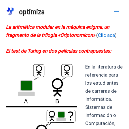
Ir
optimiza
al
Mai
contenido
La aritmética modular en la máquina enigma, un
Men
fragmento de la trilogía «Criptonomicon»
(
Clic acá
)
El test de Turing en dos películas contrapuestas:
En la literatura de
referencia para
los estudiantes
de carreras de
Informática,
Sistemas de
Información o
Computación,