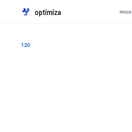
Ir
optimiza
Inicio
al
contenido
120