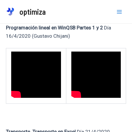
Ir
optimiza
al
Mai
contenido
Programación lineal en WinQSB Partes 1 y 2
Día
Men
16/4/2020 (Gustavo Chijani)
Transporte. Transporte en Excel
Día 21/4/2020