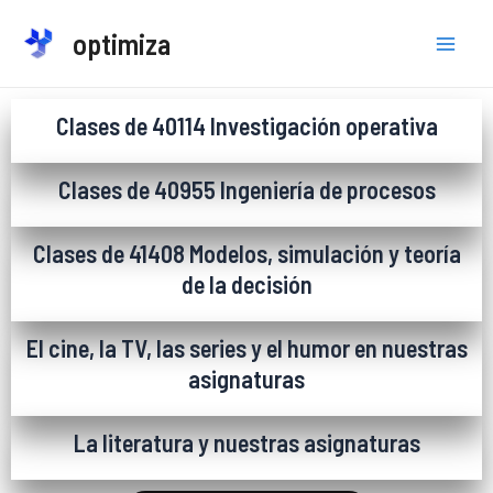
Ir
optimiza
al
Mai
contenido
Men
Clases de 40114 Investigación operativa
Clases de 40955 Ingeniería de procesos
Clases de 41408 Modelos, simulación y teoría
de la decisión
El cine, la TV, las series y el humor en nuestras
asignaturas
La literatura y nuestras asignaturas