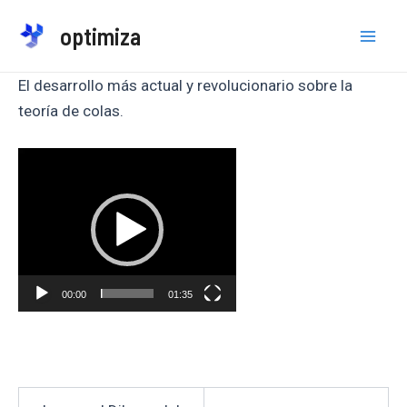
Ir
optimiza
al
Mai
contenido
El desarrollo más actual y revolucionario sobre la
Men
teoría de colas.
Reproductor
de
vídeo
00:00
01:35