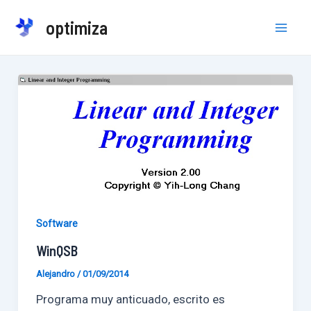
Ir
optimiza
al
Mai
contenido
Men
Software
WinQSB
Alejandro
/
01/09/2014
Programa muy anticuado, escrito es