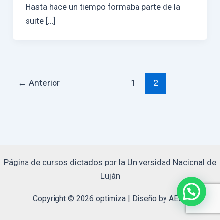
Hasta hace un tiempo formaba parte de la
suite […]
Paginación
←
Anterior
1
2
de
entradas
Página de cursos dictados por la Universidad Nacional de
Luján
Copyright © 2026 optimiza | Diseño by AERo